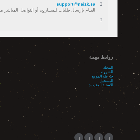
support@naizk.sa
القيام بإرسال طلبات للمشاريع، أو التواصل المباشر معنا
روابط مهمة
ر
المجلة
الشروط
خارطة الموقع
التسجيل
الأسئلة المترددة