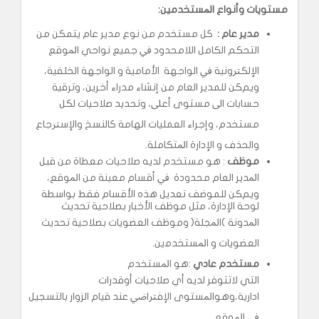
ﻣﺴﺘﻮﻳﺎت وأﻧﻮاع ا
ﳌ
ﺴﺘﺨﺪمين
:
ﻣﺪﻳﺮ ﻋﺎم :
ﻛﻞ ﻣﺴﺘﺨﺪم ﻣﻦ ﻧﻮع ﻣﺪﻳﺮ ﻋﺎم ﻳﺘﻤﻜﻦ ﻣﻦ
اﻟﺘﺤﻜﻢ اﻟﻜﺎﻣﻞ اﻟﻼﻣﺤﺪود ﰲ ﺟﻤﻴﻊ ﻧﻮاﺣﻲ اﳌﻮﻗﻊ
اﻹﻟﻜﱰونية ﰲ اﻟﻮاﺟﻬﺔ اﻷﻣﺎﻣﻴﺔ و اﻟﻮاﺟﻬﺔ اﻟﺨﻠﻔﻴﺔ،
ويمﻜﻦ ﻟﻠﻤﺪﻳﺮ اﻟﻌﺎم ﻣﻦ إﻧﺸﺎء ﻣﺪراء أﺧﺮﻳﻦ، وﺗﺮﻗﻴﺔ
ﺣﺴﺎﺑﺎت اﱃ ﻣﺴﺘﻮى أﻋﲆ، وﺗﺤﺪﻳﺪ ﺻﻼﺣﻴﺎت ﻟﻜﻞ
ﻣﺴﺘﺨﺪم، وإﺟﺮاء اﻟﻌﻤﻠﻴﺎت اﻟﻬﺎﻣﺔ ﻛﺎﻟﻨﺴﺦ واﻹﺳﱰﺟﺎع
واﻟﺤﺬف و اﻹدارة اﳌﺘﻜﺎﻣﻠﺔ.
ﻣﻮﻇﻒ
: ﻫﻮ ﻣﺴﺘﺨﺪم ﻟﺪﻳﻪ ﺻﻼﺣﻴﺎت ﻣﻌﻄﺎة ﻣﻦ ﻗﺒﻞ
اﳌﺪﻳﺮ اﻟﻌﺎم ﻣﺤﺪودة ﰲ أﻗﺴﺎم ﻣﻌﻴﻨﺔ ﻣﻦ اﳌﻮﻗﻊ،
ويمﻜﻦ ﻟﻠﻤﻮﺿﻒ ﺗﻌﺪﻳﻞ ﻫﺬه اﻷﻗﺴﺎم ﻓﻘﻂ ﺑﻮاﺳﻄﺔ
ﻟﻮﺣﺔ اﻹدارة، ﻣﺜﻞ ﻣﻮﻇﻒ اﻷﺧﺒﺎر ﺑﺼﻼﺣﻴﺔ ﺗﺤﺪﻳﺚ
اﳌﺪوﻧﺔ )اﳌﺠﻠﺔ( وﻣﻮﻇﻒ اﻟﻌﻀﻮﻳﺎت ﺑﺼﻼﺣﻴﺔ ﺗﺤﺪﻳﺚ
اﻟﻌﻀﻮﻳﺎت و اﳌﺴﺘﺨﺪﻣين.
مستخدم عادي
:ﻫﻮ اﳌﺴﺘﺨﺪم
التي ﻻﺗﺘﻮﻓﺮ ﻟﺪﻳﻪ أي ﺻﻼﺣﻴﺎت أوﻗﺪرات
ادارية،وﻫﻮاﳌﺴﺘﻮى اﻹﻓﱰاﴈ ﻋﻨﺪ ﻗﻴﺎم اﻟﺰوار ﺑﺎﻟﺘﺴﺠﻴﻞ
ﰲ اﳌﻮﻗﻊ.