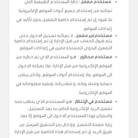
ﻣﺴﺘﺨﺪم ﻣﻔﻌﻞ :
ﺣﺎﻟﺔ اﳌﺴﺘﺨﺪم اﻟﻄﺒﻴﻌﻴﺔ اﻟﺘﻲ
ﺗﻤﻜﻨﻪ ﻣﻦ إﺳﺘﺨﺪام ﺟﻤﻴﻊ أدوات اﳌﻮﻗﻊ اﻹﻟﻜﱰونية
ﺑﻼ ﻗﻴﻮد إن ﺗﻢ إﺳﺘﺨﺪام ﺧﺎﺻﻴﺔ اﻟﺘﻔﻌﻴﻞ ﺑﺪون ﺗﺄﻛﻴﺪ ﰲ
إﻋﺪادات اﳌﻮﻗﻊ.
ﻣﺴﺘﺨﺪمﻏير ﻣﻔﻌﻞ
: ﻻ يمﻜﻨﻪ ﺗﺴﺠﻴﻞ اﻟﺪﺧﻮل ﺣﺘﻰ
ﻳﺘﻢ ﻗﺒﻮل اﻟﺤﺴﺎب ﻣﻦ ﻗﺒﻞ اﻹدارة إن ﺗﻢ إﺳﺘﺨﺪام ﺧﺎﺻﻴﺔ
اﻟﺘﻔﻌﻴﻞ اﻟﻴﺪوي ﻟﻠﻤﺴﺘﺨﺪﻣمين ﰲ إﻋﺪادات اﳌﻮﻗﻊ.
ﻣﺴﺘﺨﺪم ﻣﺤﻈﻮر
: ﻫﻮ اﳌﺴﺘﺨﺪم اﻟﺬي ﺗﻢ ﺣﻈﺮه ﻣﻦ
اﳌﻮﻗﻊ اﻹﻟﻜﱰونية ﻣﻦ ﻗﺒﻞ اﻹدارة، ﻓﻼ يمﻜﻨﺔ اﻟﺪﺧﻮل
اﱃ اﳌﻮﻗﻊ، وﻻ إﺳﺘﺨﺪام أدوات اﳌﻮﻗﻊ، وﻻﻛﻦ ﻳﺒﻘﻰ
ﺣﺴﺎﺑﻪ وﻣﻨﺸ ﻮراﺗﻪ، و ﻣﺸﱰﻳﺎﺗﻪ، وﺑﻘﻴﺔ ﻣﻌﻠﻮﻣﺎﺗﻪ ﰲ
اﳌﻮﻗﻊ اﻹﻟﻜﱰونية .
ﻣﺴﺘﺨﺪم
ﰲ اﻹﻧﺘﻈﺎر :
ﻫﻮ اﳌﺴﺘﺨﺪم اﻟﺬي ﻳﺘﻄﻠﺐ ﻣﻨﻪ
ﺗﻔﻌﻴﻞ اﻟﱪﻳﺪ اﻹﻟﻜﱰونية اﻟﺨﺎص ﺑﻪ ﺑﻌﺪ اﻟﺘﺴﺠﻴﻞ،
وﻻيمﻜﻦ ﻟﻬﺬا اﳌﺴﺘﺨﺪم اﻟﺪﺧﻮل اﱃ اﳌﻮﻗﻊ إﻻ ﺑﻌﺪ
زﻳﺎرة ﺻﻔﺤﺔ اﻟﺘﻔﻌﻴﻞ وإدﺧﺎل رﻣﺰ اﻟﺘﺤﻘﻴﻖ اﳌﺮﺳﻞ ﻋﻦ
ﻃﺮﻳﻖ اﻟﱪﻳﺪ إن ﺗﻢ إﺳﺘﺨﺪام ﻫﺬه اﻟﺨﺎﺻﻴﺔ ﻣﻦ ﻗﺒﻞ اﻹدارة