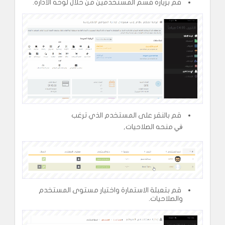
قم بزيارة قسم المستخدمين من خلال لوحة الادارة.
قم بالنقر على المستخدم الذي ﺗﺮﻏﺐ
ﰲ ﻣﻨﺤﻪ اﻟﺼﻼﺣﻴﺎت,
قم بتعبئة الاستمارة واختيار مستوى المستخدم
والصلاحيات.