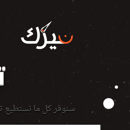
ت
سنوفر كل ما نستطيع ت